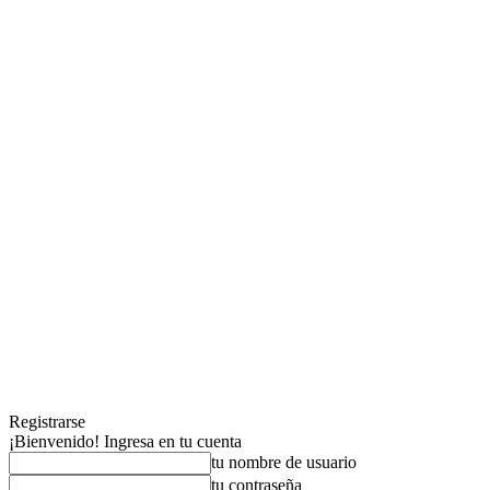
Registrarse
¡Bienvenido! Ingresa en tu cuenta
tu nombre de usuario
tu contraseña