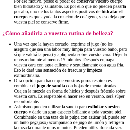
Por ese motivo, posee el poder de conservar vuestro cuerpo
bien hidratado y saludable. Es por ello que no pueden pasarla
por alto, uno de los tantos aspectos positivos de
hidratar el
cuerpo
es que ayuda la creación de colágeno, y eso deja que
vuestra piel se conserve firme.
¿Cómo añadirla a vuestra rutina de belleza?
Una vez que la hayan cortado, exprime el jugo (no les
aseguro que sea una labor muy limpia para vuestro baño, pero
sí que valdrá la pena) y aplíquenla sobre vuestra cara. Déjenla
reposar durante al menos 15 minutos. Después enjuaga
vuestra cara con agua caliente y seguidamente con agua fría.
Eso le dará una sensación de frescura y limpieza
extraordinaria.
Otra opción para hacer que vuestros poros respiren es
combinar el
jugo de sandía
con hojas de menta picadas.
Cuajen la mezcla en forma de hielos y después frótenlo sobre
vuestra cara. Es respetable el hacer eso en verano, será súper
reconfortante.
Asimismo pueden utilizar la sandía para
exfloliar vuestro
cuerpo
y darle un gran aspecto brillante a toda vuestra piel.
Combínenlo en una taza de la pulpa con azúcar (sí, puede ser
un tanto pegajoso) acompañado de jugo de limón y refrigera
la mezcla durante unos minutos. Pueden utilizarlo cada vez