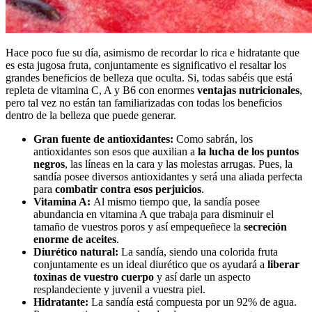
Hace poco fue su día, asimismo de recordar lo rica e hidratante que
es esta jugosa fruta, conjuntamente es significativo el resaltar los
grandes beneficios de belleza que oculta. Si, todas sabéis que está
repleta de vitamina C, A y B6 con enormes
ventajas nutricionales
,
pero tal vez no están tan familiarizadas con todas los beneficios
dentro de la belleza que puede generar.
Gran fuente de antioxidantes:
Como sabrán, los
antioxidantes son esos que auxilian a
la lucha de los puntos
negros
, las líneas en la cara y las molestas arrugas. Pues, la
sandía posee diversos antioxidantes y será una aliada perfecta
para
combatir contra esos perjuicios
.
Vitamina A:
Al mismo tiempo que, la sandía posee
abundancia en vitamina A que trabaja para disminuir el
tamaño de vuestros poros y así empequeñece la
secreción
enorme de aceites
.
Diurético natural:
La sandía, siendo una colorida fruta
conjuntamente es un ideal diurético que os ayudará a
liberar
toxinas de
vuestro cuerpo
y así darle un aspecto
resplandeciente y juvenil a vuestra piel.
Hidratante:
La sandía está compuesta por un 92% de agua.