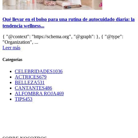
Qué llevar en el bolso para una rutina de autocuidado diaria: la
tendencia wellness...
{ "@context": "https://schema.org", "@graph": }, { "@type":
"Organization", ...
Leer más
Categorías
CELEBRIDADES
1036
ACTRICES
679
BELLEZA
531
CANTANTES
486
ALFOMBRA ROJA
469
TIPS
453