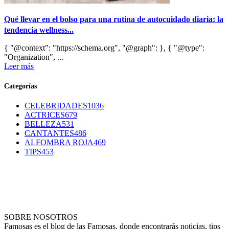
Qué llevar en el bolso para una rutina de autocuidado diaria: la
tendencia wellness...
{ "@context": "https://schema.org", "@graph": }, { "@type":
"Organization", ...
Leer más
Categorías
CELEBRIDADES
1036
ACTRICES
679
BELLEZA
531
CANTANTES
486
ALFOMBRA ROJA
469
TIPS
453
SOBRE NOSOTROS
Famosas es el blog de las Famosas, donde encontrarás noticias, tips