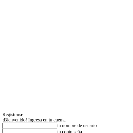
Registrarse
¡Bienvenido! Ingresa en tu cuenta
tu nombre de usuario
tu contraseña