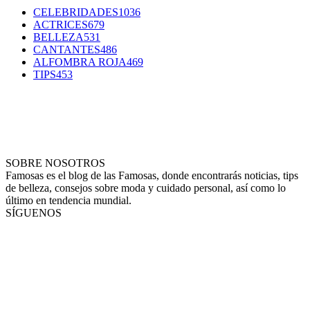
CELEBRIDADES
1036
ACTRICES
679
BELLEZA
531
CANTANTES
486
ALFOMBRA ROJA
469
TIPS
453
SOBRE NOSOTROS
Famosas es el blog de las Famosas, donde encontrarás noticias, tips
de belleza, consejos sobre moda y cuidado personal, así como lo
último en tendencia mundial.
SÍGUENOS