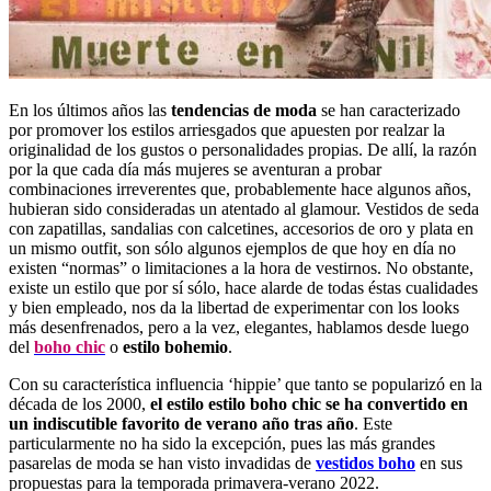
En los últimos años las
tendencias de moda
se han caracterizado
por promover los estilos arriesgados que apuesten por realzar la
originalidad de los gustos o personalidades propias. De allí, la razón
por la que cada día más mujeres se aventuran a probar
combinaciones irreverentes que, probablemente hace algunos años,
hubieran sido consideradas un atentado al glamour. Vestidos de seda
con zapatillas, sandalias con calcetines, accesorios de oro y plata en
un mismo outfit, son sólo algunos ejemplos de que hoy en día no
existen “normas” o limitaciones a la hora de vestirnos. No obstante,
existe un estilo que por sí sólo, hace alarde de todas éstas cualidades
y bien empleado, nos da la libertad de experimentar con los looks
más desenfrenados, pero a la vez, elegantes, hablamos desde luego
del
boho chic
o
estilo bohemio
.
Con su característica influencia ‘hippie’ que tanto se popularizó en la
década de los 2000,
el estilo estilo boho chic se ha convertido en
un indiscutible favorito de verano año tras año
. Este
particularmente no ha sido la excepción, pues las más grandes
pasarelas de moda se han visto invadidas de
vestidos boho
en sus
propuestas para la temporada primavera-verano 2022.