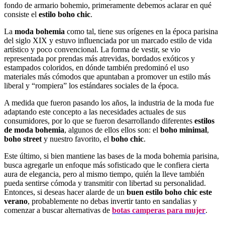
fondo de armario bohemio, primeramente debemos aclarar en qué
consiste el
estilo boho chic
.
La
moda bohemia
como tal, tiene sus orígenes en la época parisina
del siglo XIX y estuvo influenciada por un marcado estilo de vida
artístico y poco convencional. La forma de vestir, se vio
representada por prendas más atrevidas, bordados exóticos y
estampados coloridos, en dónde también predominó el uso
materiales más cómodos que apuntaban a promover un estilo más
liberal y “rompiera” los estándares sociales de la época.
A medida que fueron pasando los años, la industria de la moda fue
adaptando este concepto a las necesidades actuales de sus
consumidores, por lo que se fueron desarrollando diferentes
estilos
de moda bohemia
, algunos de ellos ellos son: el
boho minimal
,
boho street
y nuestro favorito, el
boho chic
.
Este último, si bien mantiene las bases de la moda bohemia parisina,
busca agregarle un enfoque más sofisticado que le confiera cierta
aura de elegancia, pero al mismo tiempo, quién la lleve también
pueda sentirse cómoda y transmitir con libertad su personalidad.
Entonces, si deseas hacer alarde de un
buen estilo boho chic este
verano
, probablemente no debas invertir tanto en sandalias y
comenzar a buscar alternativas de
botas camperas para mujer
.