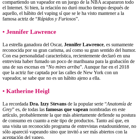
compartiendo un vapeador en un juego de la NBA acapararon todo
el Internet. Si bien, la relación no duró mucho tiempo después de
aquello, el hábito del vaping sí que se le ha visto mantener a la
famosa actriz de “
Rápidos y Furiosos
”.
• Jennifer Lawrence
La estrella ganadora del Oscar,
Jennifer Lawrence
, es sumamente
reconocida por su gran carisma, así como su gran sentido del humor.
Con esa personalidad característica, recientemente declaró en una
entrevista haber fumado un poco de marihuana para la grabación de
una de sus escenas en “
No mires arriba
”. Aunque fue en el 2018
que la actriz fue captada por las calles de New York con un
vapeador, se sabe que no es un hábito ajeno a ella.
• Katherine Heigl
La recordada
Dra. Izzy Stevans
de la popular serie “
Anatomía de
Grey
” es, de todas las
famosas que vapean
nombradas en este
artículo, probablemente la que más abiertamente defiende su postura
de consumo en cuanto a este tipo de productos. Tanto así que, en
una visita un reconocido programa de entrevistas estadounidense, no
sólo apareció vapeando sino que invitó a ser más abiertos con la
aceptación del vapeo.