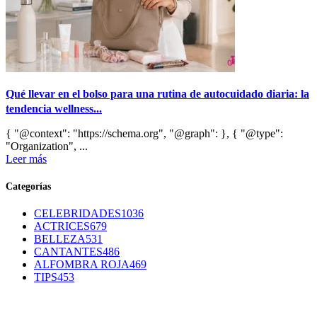
Qué llevar en el bolso para una rutina de autocuidado diaria: la
tendencia wellness...
{ "@context": "https://schema.org", "@graph": }, { "@type":
"Organization", ...
Leer más
Categorías
CELEBRIDADES
1036
ACTRICES
679
BELLEZA
531
CANTANTES
486
ALFOMBRA ROJA
469
TIPS
453