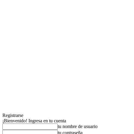
Registrarse
¡Bienvenido! Ingresa en tu cuenta
tu nombre de usuario
tu contraseña