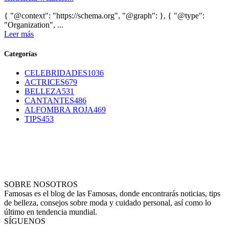
{ "@context": "https://schema.org", "@graph": }, { "@type":
"Organization", ...
Leer más
Categorías
CELEBRIDADES
1036
ACTRICES
679
BELLEZA
531
CANTANTES
486
ALFOMBRA ROJA
469
TIPS
453
SOBRE NOSOTROS
Famosas es el blog de las Famosas, donde encontrarás noticias, tips
de belleza, consejos sobre moda y cuidado personal, así como lo
último en tendencia mundial.
SÍGUENOS