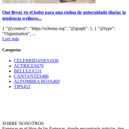
Qué llevar en el bolso para una rutina de autocuidado diaria: la
tendencia wellness...
{ "@context": "https://schema.org", "@graph": }, { "@type":
"Organization", ...
Leer más
Categorías
CELEBRIDADES
1036
ACTRICES
679
BELLEZA
531
CANTANTES
486
ALFOMBRA ROJA
469
TIPS
453
SOBRE NOSOTROS
Famosas es el blog de las Famosas, donde encontrarás noticias, tips