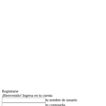
Registrarse
¡Bienvenido! Ingresa en tu cuenta
tu nombre de usuario
tu contraseña