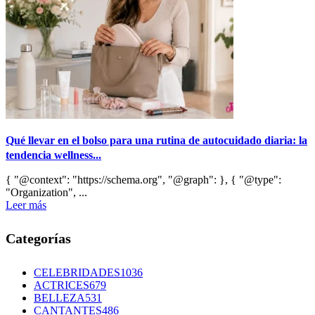
Qué llevar en el bolso para una rutina de autocuidado diaria: la
tendencia wellness...
{ "@context": "https://schema.org", "@graph": }, { "@type":
"Organization", ...
Leer más
Categorías
CELEBRIDADES
1036
ACTRICES
679
BELLEZA
531
CANTANTES
486