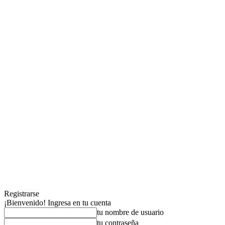
Registrarse
¡Bienvenido! Ingresa en tu cuenta
tu nombre de usuario
tu contraseña