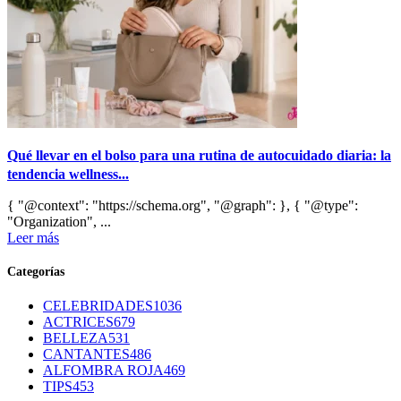
Qué llevar en el bolso para una rutina de autocuidado diaria: la
tendencia wellness...
{ "@context": "https://schema.org", "@graph": }, { "@type":
"Organization", ...
Leer más
Categorías
CELEBRIDADES
1036
ACTRICES
679
BELLEZA
531
CANTANTES
486
ALFOMBRA ROJA
469
TIPS
453