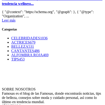
tendencia wellness...
{ "@context": "https://schema.org", "@graph": }, { "@type":
"Organization", ...
Leer más
Categorías
CELEBRIDADES
1036
ACTRICES
679
BELLEZA
531
CANTANTES
486
ALFOMBRA ROJA
469
TIPS
453
SOBRE NOSOTROS
Famosas es el blog de las Famosas, donde encontrarás noticias, tips
de belleza, consejos sobre moda y cuidado personal, así como lo
último en tendencia mundial.