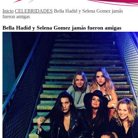
Inicio
CELEBRIDADES
Bella Hadid y Selena Gomez jamás
fueron amigas
Bella Hadid y Selena Gomez jamás fueron amigas