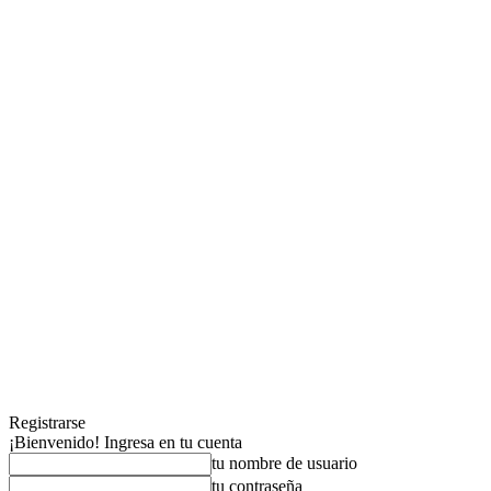
Registrarse
¡Bienvenido! Ingresa en tu cuenta
tu nombre de usuario
tu contraseña