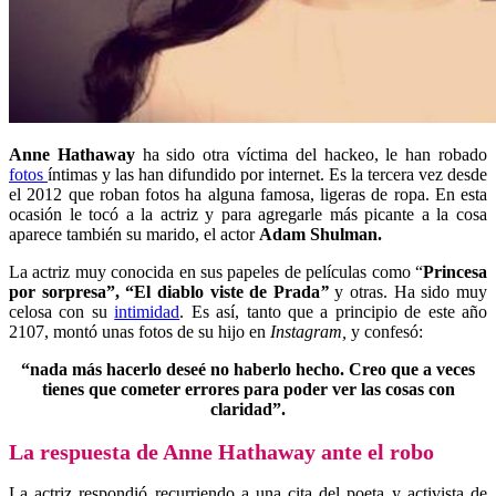
Anne Hathaway
ha sido otra víctima del hackeo, le han robado
fotos
íntimas y las han difundido por internet. Es la tercera vez desde
el 2012 que roban fotos ha alguna famosa, ligeras de ropa. En esta
ocasión le tocó a la actriz y para agregarle más picante a la cosa
aparece también su marido, el actor
Adam Shulman.
La actriz muy conocida en sus papeles de películas como “
Princesa
por sorpresa”, “El diablo viste de Prada
”
y otras. Ha sido muy
celosa con su
intimidad
. Es así, tanto que a principio de este año
2107, montó unas fotos de su hijo en
Instagram,
y confesó:
“nada más hacerlo deseé no haberlo hecho. Creo que a veces
tienes que cometer errores para poder ver las cosas con
claridad”.
La respuesta de Anne Hathaway ante el robo
La actriz respondió recurriendo a una cita del poeta y activista de