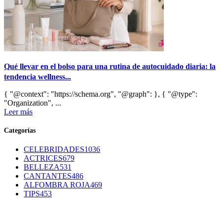
Qué llevar en el bolso para una rutina de autocuidado diaria: la
tendencia wellness...
{ "@context": "https://schema.org", "@graph": }, { "@type":
"Organization", ...
Leer más
Categorías
CELEBRIDADES
1036
ACTRICES
679
BELLEZA
531
CANTANTES
486
ALFOMBRA ROJA
469
TIPS
453