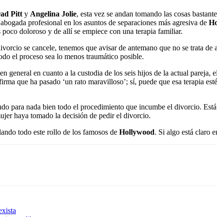
ad Pitt
y
Angelina Jolie
, esta vez se andan tomando las cosas bastantes
na abogada profesional en los asuntos de separaciones más agresiva de
Ho
poco doloroso y de allí se empiece con una terapia familiar.
divorcio se cancele, tenemos que avisar de antemano que no se trata de 
odo el proceso sea lo menos traumático posible.
 general en cuanto a la custodia de los seis hijos de la actual pareja, e
afirma que ha pasado ‘un rato maravilloso’; sí, puede que esa terapia es
ando para nada bien todo el procedimiento que incumbe el divorcio. Est
ujer haya tomado la decisión de pedir el divorcio.
lando todo este rollo de los famosos de
Hollywood
. Si algo está claro
xista