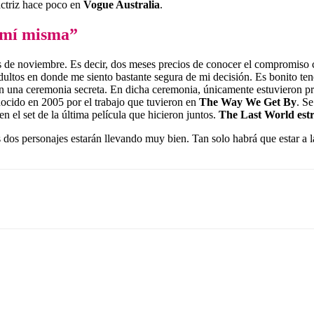
 actriz hace poco en
Vogue Australia
.
e mí misma”
s de noviembre. Es decir, dos meses precios de conocer el compromiso
adultos en donde me siento bastante segura de mi decisión. Es bonito ten
n una ceremonia secreta. En dicha ceremonia, únicamente estuvieron pres
ocido en 2005 por el trabajo que tuvieron en
The Way We Get By
. S
n el set de la última película que hicieron juntos.
The Last World est
 dos personajes estarán llevando muy bien. Tan solo habrá que estar a l