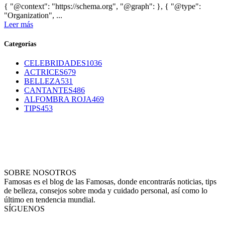
{ "@context": "https://schema.org", "@graph": }, { "@type":
"Organization", ...
Leer más
Categorías
CELEBRIDADES
1036
ACTRICES
679
BELLEZA
531
CANTANTES
486
ALFOMBRA ROJA
469
TIPS
453
SOBRE NOSOTROS
Famosas es el blog de las Famosas, donde encontrarás noticias, tips
de belleza, consejos sobre moda y cuidado personal, así como lo
último en tendencia mundial.
SÍGUENOS