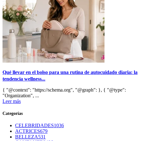
Qué llevar en el bolso para una rutina de autocuidado diaria: la
tendencia wellness...
{ "@context": "https://schema.org", "@graph": }, { "@type":
"Organization", ...
Leer más
Categorías
CELEBRIDADES
1036
ACTRICES
679
BELLEZA
531