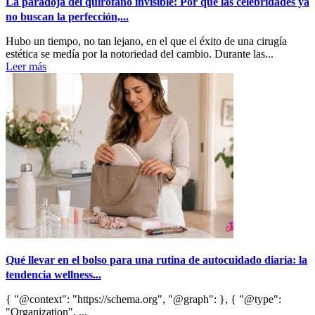
La paradoja del quirófano invisible: Por qué las celebridades ya
no buscan la perfección,...
Hubo un tiempo, no tan lejano, en el que el éxito de una cirugía
estética se medía por la notoriedad del cambio. Durante las...
Leer más
Qué llevar en el bolso para una rutina de autocuidado diaria: la
tendencia wellness...
{ "@context": "https://schema.org", "@graph": }, { "@type":
"Organization", ...