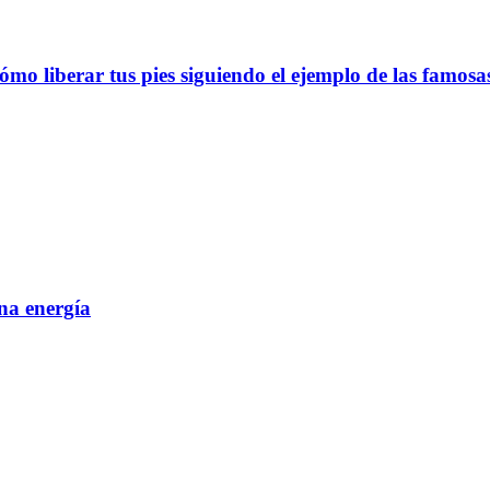
ómo liberar tus pies siguiendo el ejemplo de las famosa
ena energía