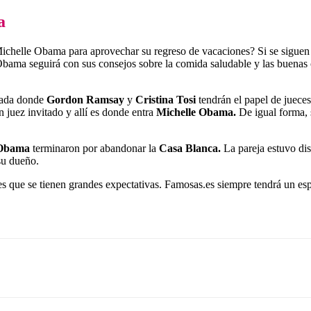
a
ichelle Obama para aprovechar su regreso de vacaciones? Si se siguen lo
Obama seguirá con sus consejos sobre la comida saludable y las buenas 
orada donde
Gordon Ramsay
y
Cristina Tosi
tendrán el papel de jueces
n juez invitado y allí es donde entra
Michelle Obama.
De igual forma, 
 Obama
terminaron por abandonar la
Casa Blanca.
La pareja estuvo dis
u dueño.
 es que se tienen grandes expectativas. Famosas.es siempre tendrá un e