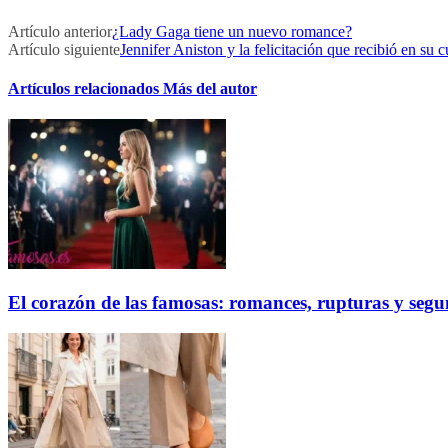
Artículo anterior
¿Lady Gaga tiene un nuevo romance?
Artículo siguiente
Jennifer Aniston y la felicitación que recibió en su
Artículos relacionados
Más del autor
El corazón de las famosas: romances, rupturas y seg