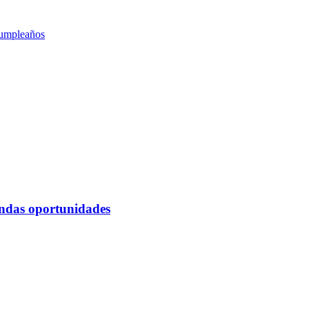
 cumpleaños
undas oportunidades