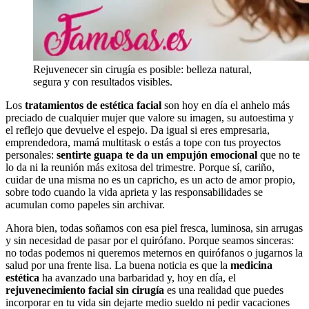
Rejuvenecer sin cirugía es posible: belleza natural,
segura y con resultados visibles.
Los
tratamientos de estética facial
son hoy en día el anhelo más
preciado de cualquier mujer que valore su imagen, su autoestima y
el reflejo que devuelve el espejo. Da igual si eres empresaria,
emprendedora, mamá multitask o estás a tope con tus proyectos
personales:
sentirte guapa te da un empujón emocional
que no te
lo da ni la reunión más exitosa del trimestre. Porque sí, cariño,
cuidar de una misma no es un capricho, es un acto de amor propio,
sobre todo cuando la vida aprieta y las responsabilidades se
acumulan como papeles sin archivar.
Ahora bien, todas soñamos con esa piel fresca, luminosa, sin arrugas
y sin necesidad de pasar por el quirófano. Porque seamos sinceras:
no todas podemos ni queremos meternos en quirófanos o jugarnos la
salud por una frente lisa. La buena noticia es que la
medicina
estética
ha avanzado una barbaridad y, hoy en día, el
rejuvenecimiento facial sin cirugía
es una realidad que puedes
incorporar en tu vida sin dejarte medio sueldo ni pedir vacaciones