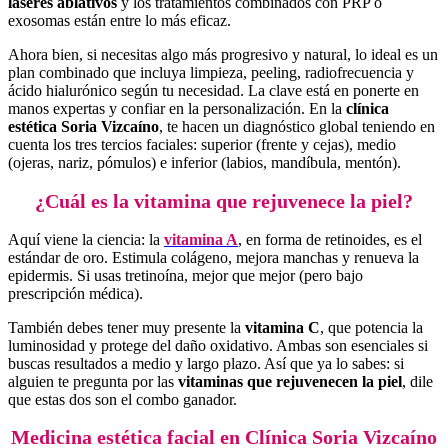
láseres ablativos
y los tratamientos combinados con PRP o
exosomas están entre lo más eficaz.
Ahora bien, si necesitas algo más progresivo y natural, lo ideal es un
plan combinado que incluya limpieza, peeling, radiofrecuencia y
ácido hialurónico según tu necesidad. La clave está en ponerte en
manos expertas y confiar en la personalización. En la
clínica
estética Soria Vizcaíno
, te hacen un diagnóstico global teniendo en
cuenta los tres tercios faciales: superior (frente y cejas), medio
(ojeras, nariz, pómulos) e inferior (labios, mandíbula, mentón).
¿Cuál es la vitamina que rejuvenece la piel?
Aquí viene la ciencia: la
vitamina A
, en forma de retinoides, es el
estándar de oro. Estimula colágeno, mejora manchas y renueva la
epidermis. Si usas tretinoína, mejor que mejor (pero bajo
prescripción médica).
También debes tener muy presente la
vitamina C
, que potencia la
luminosidad y protege del daño oxidativo. Ambas son esenciales si
buscas resultados a medio y largo plazo. Así que ya lo sabes: si
alguien te pregunta por las
vitaminas que rejuvenecen la piel
, dile
que estas dos son el combo ganador.
Medicina estética facial en Clínica Soria Vizcaíno