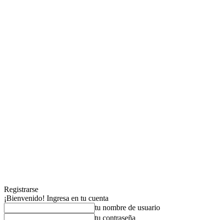
Registrarse
¡Bienvenido! Ingresa en tu cuenta
tu nombre de usuario
tu contraseña