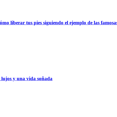
ómo liberar tus pies siguiendo el ejemplo de las famosa
, lujos y una vida soñada